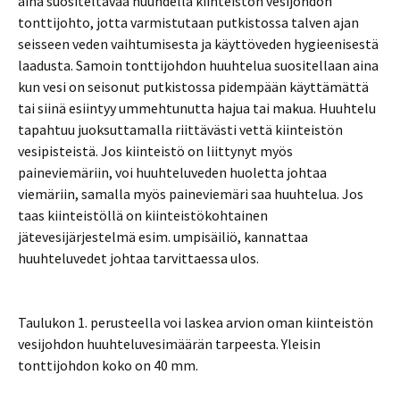
aina suositeltavaa huuhdella kiinteistön vesijohdon
tonttijohto, jotta varmistutaan putkistossa talven ajan
seisseen veden vaihtumisesta ja käyttöveden hygieenisestä
laadusta. Samoin tonttijohdon huuhtelua suositellaan aina
kun vesi on seisonut putkistossa pidempään käyttämättä
tai siinä esiintyy ummehtunutta hajua tai makua. Huuhtelu
tapahtuu juoksuttamalla riittävästi vettä kiinteistön
vesipisteistä. Jos kiinteistö on liittynyt myös
paineviemäriin, voi huuhteluveden huoletta johtaa
viemäriin, samalla myös paineviemäri saa huuhtelua. Jos
taas kiinteistöllä on kiinteistökohtainen
jätevesijärjestelmä esim. umpisäiliö, kannattaa
huuhteluvedet johtaa tarvittaessa ulos.
Taulukon 1. perusteella voi laskea arvion oman kiinteistön
vesijohdon huuhteluvesimäärän tarpeesta. Yleisin
tonttijohdon koko on 40 mm.