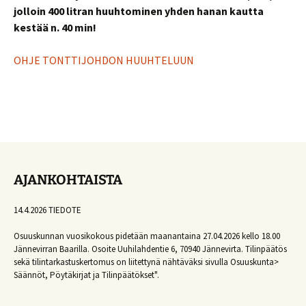
jolloin 400 litran huuhtominen yhden hanan kautta
kestää n. 40 min!
OHJE TONTTIJOHDON HUUHTELUUN
AJANKOHTAISTA
14.4.2026 TIEDOTE
Osuuskunnan vuosikokous pidetään maanantaina 27.04.2026 kello 18.00
Jännevirran Baarilla. Osoite Uuhilahdentie 6, 70940 Jännevirta. Tilinpäätös
sekä tilintarkastuskertomus on liitettynä nähtäväksi sivulla Osuuskunta>
Säännöt, Pöytäkirjat ja Tilinpäätökset".