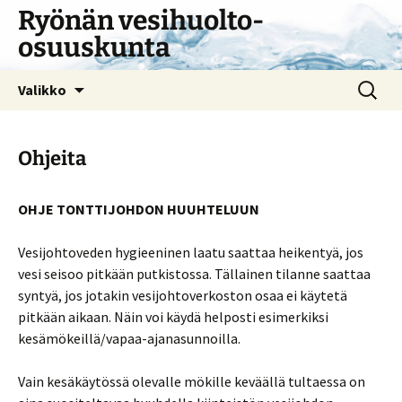
Siirry
Ryönän vesihuolto-
sisältöön
osuuskunta
Haku:
Valikko
Ohjeita
OHJE TONTTIJOHDON HUUHTELUUN
Vesijohtoveden hygieeninen laatu saattaa heikentyä, jos
vesi seisoo pitkään putkistossa. Tällainen tilanne saattaa
syntyä, jos jotakin vesijohtoverkoston osaa ei käytetä
pitkään aikaan. Näin voi käydä helposti esimerkiksi
kesämökeillä/vapaa-ajanasunnoilla.
Vain kesäkäytössä olevalle mökille keväällä tultaessa on