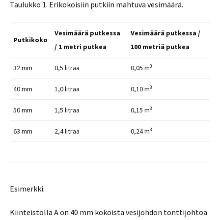
Taulukko 1. Erikokoisiin putkiin mahtuva vesimäärä.
Vesimäärä putkessa
Vesimäärä putkessa /
Putkikoko
/ 1 metri putkea
100 metriä putkea
3
32 mm
0,5 litraa
0,05 m
3
40 mm
1,0 litraa
0,10 m
3
50 mm
1,5 litraa
0,15 m
3
63 mm
2,4 litraa
0,24 m
Esimerkki:
Kiinteistöllä A on 40 mm kokoista vesijohdon tonttijohtoa