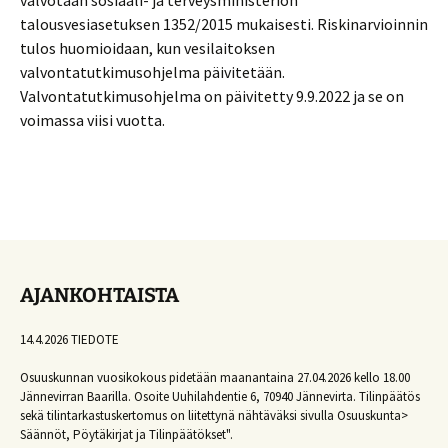
valvotaan sosiaali- ja terveysministeriön
talousvesiasetuksen 1352/2015 mukaisesti. Riskinarvioinnin
tulos huomioidaan, kun vesilaitoksen
valvontatutkimusohjelma päivitetään.
Valvontatutkimusohjelma on päivitetty 9.9.2022 ja se on
voimassa viisi vuotta.
AJANKOHTAISTA
14.4.2026 TIEDOTE
Osuuskunnan vuosikokous pidetään maanantaina 27.04.2026 kello 18.00
Jännevirran Baarilla. Osoite Uuhilahdentie 6, 70940 Jännevirta. Tilinpäätös
sekä tilintarkastuskertomus on liitettynä nähtäväksi sivulla Osuuskunta>
Säännöt, Pöytäkirjat ja Tilinpäätökset".