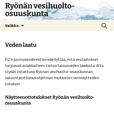
Siirry
Ryönän vesihuolto-
sisältöön
osuuskunta
Haku:
Valikko
Veden laatu
EU:n juomavesidirektiivi edellyttää, että vesilaitokset
tarjoavat asiakkailleen tietoa talousveden laadusta. Alta
löydät listattuna Ryönän vesihuolto-osuuskunnan
valvontatutkimusohjelman mukaisten vesinäytteiden
tulokset.
Näytteenottotulokset
Ryönän vesihuolto-
osuuskunta