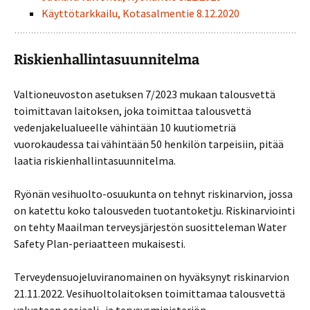
Käyttötarkkailu, Kotasalmentie 8.12.2020
Riskienhallintasuunnitelma
Valtioneuvoston asetuksen 7/2023 mukaan talousvettä
toimittavan laitoksen, joka toimittaa talousvettä
vedenjakelualueelle vähintään 10 kuutiometriä
vuorokaudessa tai vähintään 50 henkilön tarpeisiin, pitää
laatia riskienhallintasuunnitelma.
Ryönän vesihuolto-osuukunta on tehnyt riskinarvion, jossa
on katettu koko talousveden tuotantoketju. Riskinarviointi
on tehty Maailman terveysjärjestön suositteleman Water
Safety Plan-periaatteen mukaisesti.
Terveydensuojeluviranomainen on hyväksynyt riskinarvion
21.11.2022. Vesihuoltolaitoksen toimittamaa talousvettä