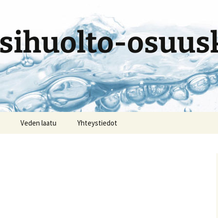
sihuolto-osuus
Veden laatu
Yhteystiedot
a liittymän
arilukema