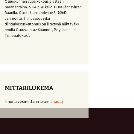
Osuuskunnan vuosikokous pidetään
maanantaina 27.04.2026 kello 18.00 Jännevirran
Baarilla. Osoite Uuhilahdentie 6, 70940
Jännevirta. Tilinpäätös sekä
tilintarkastuskertomus on liitettynä nähtäväksi
sivulla Osuuskunta> Säännöt, Pöytäkirjat ja
Tilinpäätökset".
MITTARILUKEMA
Ilmoita vesimittarin lukema
tästä