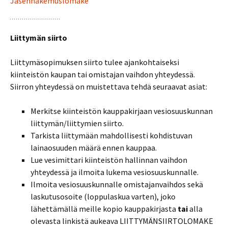
Jäsenhakemuslomake
Liittymän siirto
Liittymäsopimuksen siirto tulee ajankohtaiseksi
kiinteistön kaupan tai omistajan vaihdon yhteydessä.
Siirron yhteydessä on muistettava tehdä seuraavat asiat:
Merkitse kiinteistön kauppakirjaan vesiosuuskunnan
liittymän/liittymien siirto.
Tarkista liittymään mahdollisesti kohdistuvan
lainaosuuden määrä ennen kauppaa.
Lue vesimittari kiinteistön hallinnan vaihdon
yhteydessä ja ilmoita lukema vesiosuuskunnalle.
Ilmoita vesiosuuskunnalle omistajanvaihdos sekä
laskutusosoite (loppulaskua varten), joko
lähettämällä meille kopio kauppakirjasta
tai
alla
olevasta linkistä aukeava LIITTYMÄNSIIRTOLOMAKE