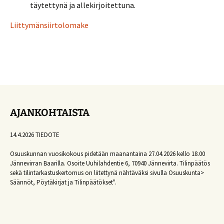
täytettynä ja allekirjoitettuna.
Liittymänsiirtolomake
AJANKOHTAISTA
14.4.2026 TIEDOTE
Osuuskunnan vuosikokous pidetään maanantaina 27.04.2026 kello 18.00
Jännevirran Baarilla. Osoite Uuhilahdentie 6, 70940 Jännevirta. Tilinpäätös
sekä tilintarkastuskertomus on liitettynä nähtäväksi sivulla Osuuskunta>
Säännöt, Pöytäkirjat ja Tilinpäätökset".