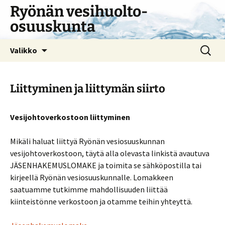
Siirry
Ryönän vesihuolto-
sisältöön
osuuskunta
Haku:
Valikko
Liittyminen ja liittymän siirto
Vesijohtoverkostoon liittyminen
Mikäli haluat liittyä Ryönän vesiosuuskunnan
vesijohtoverkostoon, täytä alla olevasta linkistä avautuva
JÄSENHAKEMUSLOMAKE ja toimita se sähköpostilla tai
kirjeellä Ryönän vesiosuuskunnalle. Lomakkeen
saatuamme tutkimme mahdollisuuden liittää
kiinteistönne verkostoon ja otamme teihin yhteyttä.